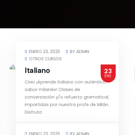
ENERO 23, 2025
BY
ADMIN
OTROS CURSOS
Italiano
23
ENE
Ciao ¡Aprende italiano con auténtico
sabor milanés! Clases de
conversación y/o refuerzo gramatical,
impartidas por nuestra profe de Milán.
Disfruta
Read more
ENERO 23, 2025
BY
ADMIN