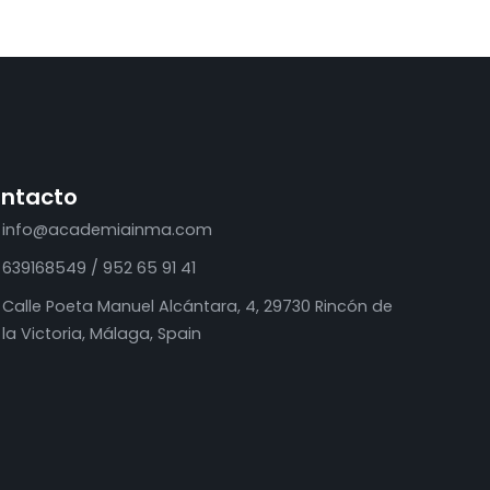
ntacto
info@academiainma.com
639168549 / 952 65 91 41
Calle Poeta Manuel Alcántara, 4, 29730 Rincón de
la Victoria, Málaga, Spain