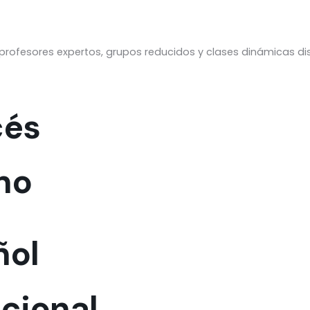
rofesores expertos, grupos reducidos y clases dinámicas dis
cés
ano
ñol
cional