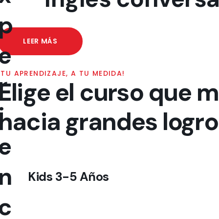
p
LEER MÁS
e
¡TU APRENDIZAJE, A TU MEDIDA!
r
Elige el curso que 
i
hacia grandes logro
e
n
Kids 3-5 Años
c