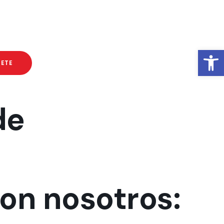
Abrir barra de herramientas
BETE
de
on nosotros: