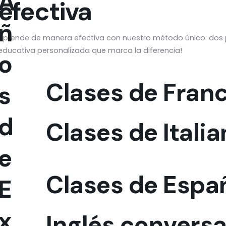
A
efectiva
ñ
Aprende de manera efectiva con nuestro método único: dos p
educativa personalizada que marca la diferencia!
o
Clases de Fran
s
d
Clases de Itali
e
Clases de Espa
E
x
Inglés conversa