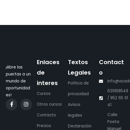
Enlaces
Textos
Contact
¡Abre las
de
Legales
o
puertas a un
mundo de
info@acad
interes
Política de
oportunidad
639168549
Cursos
privacidad
es!
/ 952 65 91
Otros cursos
Avisos
41
Calle
Contacto
legales
Poeta
Precios
Declaración
Manuel